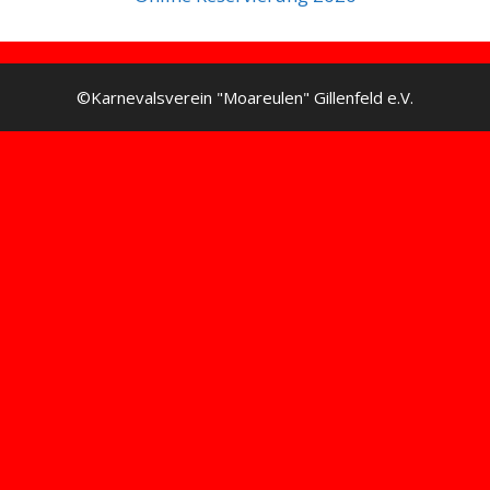
©Karnevalsverein "Moareulen" Gillenfeld e.V.