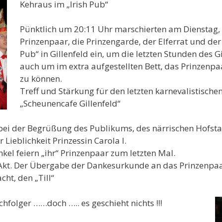
Kehraus im „Irish Pub“
Pünktlich um 20:11 Uhr marschierten am Dienstag,
Prinzenpaar, die Prinzengarde, der Elferrat und der
Pub“ in Gillenfeld ein, um die letzten Stunden des Gi
auch um im extra aufgestellten Bett, das Prinzenp
zu können.
Treff und Stärkung für den letzten karnevalistisch
„Scheunencafe Gillenfeld“
bei der Begrüßung des Publikums, des närrischen Hofst
 Lieblichkeit Prinzessin Carola I.
kel feiern „ihr“ Prinzenpaar zum letzten Mal.
Akt. Der Übergabe der Dankesurkunde an das Prinzenpa
ht, den „Till“
chfolger ……doch ….. es geschieht nichts !!!