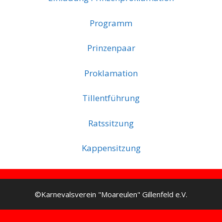
Programm
Prinzenpaar
Proklamation
Tillentführung
Ratssitzung
Kappensitzung
©Karnevalsverein "Moareulen" Gillenfeld e.V.