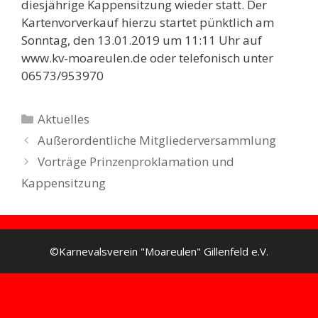
diesjährige Kappensitzung wieder statt. Der
Kartenvorverkauf hierzu startet pünktlich am
Sonntag, den 13.01.2019 um 11:11 Uhr auf
www.kv-moareulen.de oder telefonisch unter
06573/953970
Kategorien
Aktuelles
Außerordentliche Mitgliederversammlung
Vorträge Prinzenproklamation und
Kappensitzung
©Karnevalsverein "Moareulen" Gillenfeld e.V.