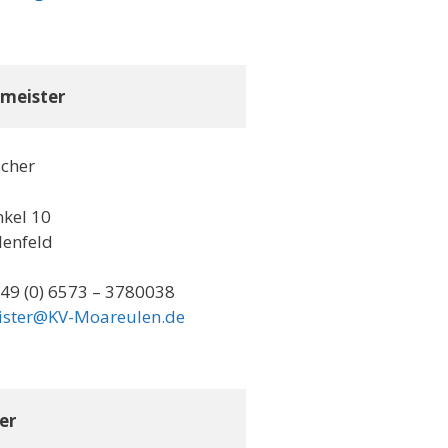
meister
scher
kel 10
lenfeld
+49 (0) 6573 – 3780038
ister@KV-Moareulen.de
er