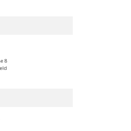
e 8
eld
s