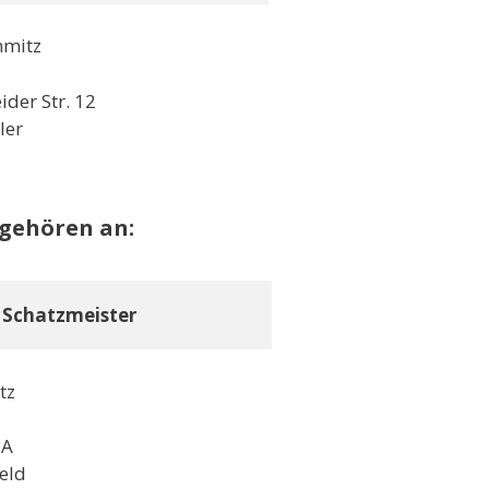
hmitz
ider Str. 12
ler
gehören an:
. Schatzmeister
tz
 A
eld