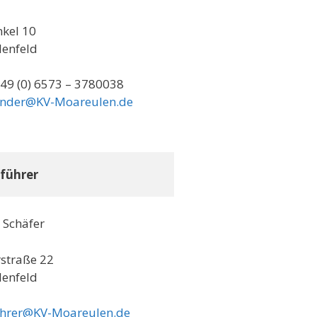
kel 10
lenfeld
+49 (0) 6573 – 3780038
zender@KV-Moareulen.de
tführer
 Schäfer
straße 22
lenfeld
uehrer@KV-Moareulen.de