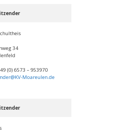
sitzender
chultheis
nweg 34
lenfeld
+49 (0) 6573 – 953970
zender@KV-Moareulen.de
sitzender
s