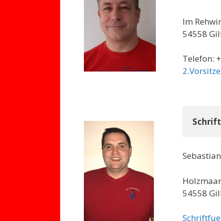
Im Rehwin
54558 Gil
Telefon: 
2.Vorsit
Schrif
Sebastian
Holzmaar
54558 Gil
Schriftf