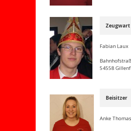
Zeugwart
Fabian Laux
Bahnhofstraß
54558 Gillenf
Beisitzer
Anke Thoma