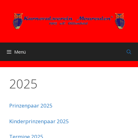
Zum
Inhalt
springen
Menü
2025
Prinzenpaar 2025
Kinderprinzenpaar 2025
Termine 2025