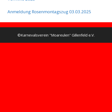
Anmeldung Rosenmontagszug 03.03.2025
©Karnevalsverein "Moareulen" Gillenfeld e.V.