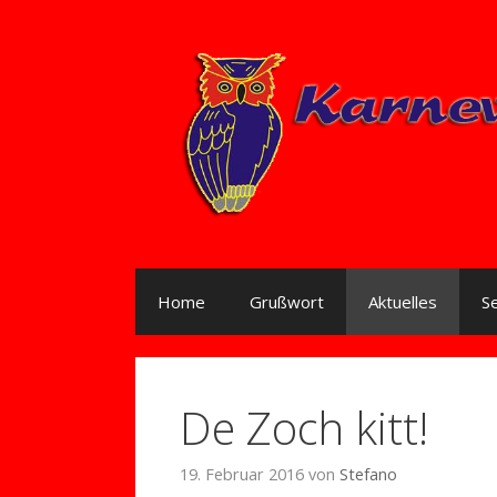
Zum
Inhalt
springen
Home
Grußwort
Aktuelles
S
De Zoch kitt!
19. Februar 2016
von
Stefano